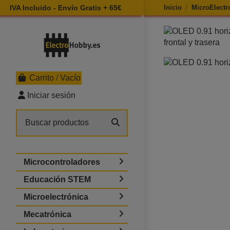
IVA Incluido - Envío Gratis + 65€
Inicio
MicroElectr
Ampliar imagen d
Carrito
/
Vacío
Iniciar sesión
Microcontroladores
Educación STEM
Microelectrónica
Mecatrónica