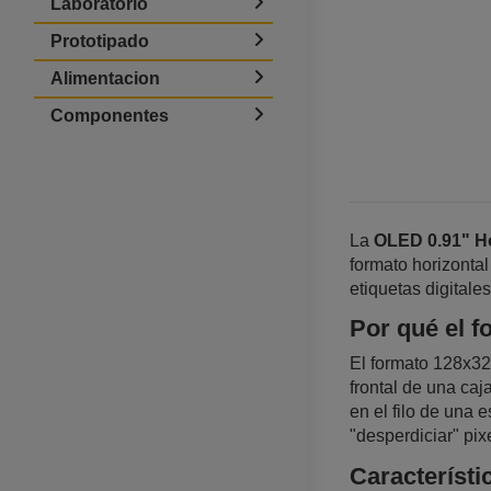
Laboratorio
Prototipado
Alimentacion
Componentes
La
OLED 0.91" Ho
formato horizontal
etiquetas digitale
Por qué el f
El formato 128x32 
frontal de una caj
en el filo de una 
"desperdiciar" pix
Característi