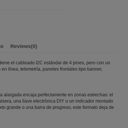
to
Reviews
(0)
iene el cableado I2C estándar de 4 pines, pero con un
n línea, telemetría, paneles frontales tipo banner,
ueta alargada encaja perfectamente en zonas estrechas: el
pulsera, una llave electrónica DIY o un indicador montado
exto grande o una barra de progreso, este formato deja de