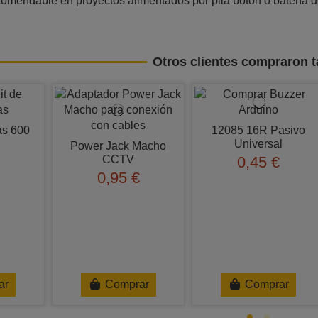
omendable en proyectos alimentados por pila botón o batería 
Otros clientes compraron 
as 600
12085 16R Pasivo
Universal
Power Jack Macho
CCTV
0,45 €
0,95 €
ar
Comprar
Comprar