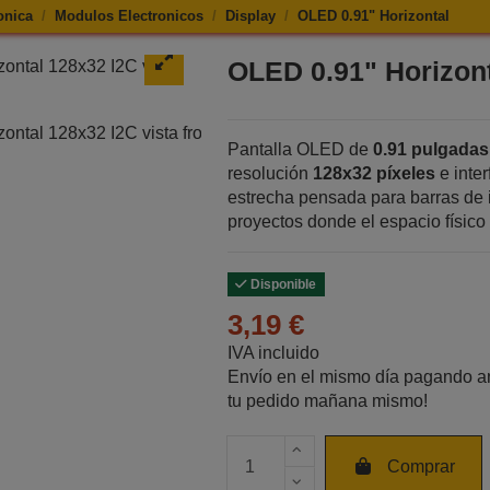
onica
Modulos Electronicos
Display
OLED 0.91" Horizontal
e OLED 0.91" Horizontal
OLED 0.91" Horizon
Pantalla OLED de
0.91 pulgadas
resolución
128x32 píxeles
e inter
estrecha pensada para barras de 
proyectos donde el espacio físico
Disponible
3,19 €
IVA incluido
Envío en el mismo día pagando an
tu pedido mañana mismo!
Cantidad de unidades
Comprar