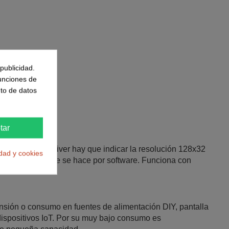
publicidad.
funciones de
to de datos
tar
inicializar el driver hay que indicar la resolución 128x32
idad y cookies
matos y el ajuste se hace por software. Funciona con
ensión o consumo en fuentes de alimentación DIY, pantalla
 dispositivos IoT. Por su muy bajo consumo es