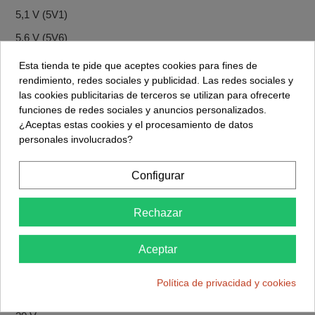
5,1 V (5V1)
5,6 V (5V6)
6,2 V (6V2)
Esta tienda te pide que aceptes cookies para fines de
rendimiento, redes sociales y publicidad. Las redes sociales y
6,8 V (6V8)
las cookies publicitarias de terceros se utilizan para ofrecerte
7,5 V (7V5)
funciones de redes sociales y anuncios personalizados.
¿Aceptas estas cookies y el procesamiento de datos
8,2 V (8V2)
personales involucrados?
9,1 V (9V1)
Configurar
10 V
12 V
Rechazar
13 V
15 V
Aceptar
16 V
Política de privacidad y cookies
18 V