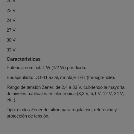
20 V
22 V
24 V
27 V
30 V
33 V
Características
Potencia nominal: 1 W (1/2 W) por diodo.
Encapsulado: DO‑41 axial, montaje THT (through‑hole).
Rango de tensión Zener: de 2,4 a 33 V, cubriendo la mayoría
de niveles habituales en electrónica (3,3 V, 5,1 V, 12 V, 24 V,
etc.).
Tipo: diodos Zener de silicio para regulación, referencia y
protección de tensión.