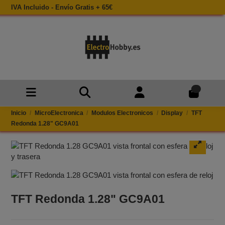
IVA Incluido - Envío Gratis + 65€
0
Inicio
MicroElectronica
Modulos Electronicos
Display
TFT
Redonda 1.28" GC9A01
TFT Redonda 1.28" GC9A01