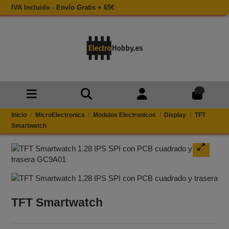
IVA Incluido - Envío Gratis + 65€
0
Inicio
MicroElectronica
Modulos Electronicos
Display
TFT
Smartwatch
TFT Smartwatch