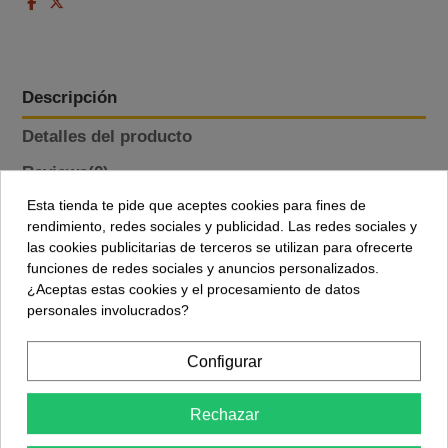
Descripción
Detalles del producto
Reviews
(0)
Esta tienda te pide que aceptes cookies para fines de
rendimiento, redes sociales y publicidad. Las redes sociales y
La
TFT Smartwatch
es un módulo de pantalla en formato
las cookies publicitarias de terceros se utilizan para ofrecerte
cuadrado con display circular de 1.28 pulgadas, pensado para
funciones de redes sociales y anuncios personalizados.
proyectos de relojería DIY y wearables. El PCB integra cuatro
¿Aceptas estas cookies y el procesamiento de datos
agujeros de fijación en las esquinas que facilitan el montaje
personales involucrados?
sobre carcasas impresas en 3D, brazaletes o paneles de
instrumentos. El display es a color, panel IPS con resolución
240x240 píxeles y comunicación por bus SPI.
Configurar
Por qué este formato
Rechazar
El PCB cuadrado deja más zona alrededor del display para
serigrafía, sensores adicionales o componentes auxiliares.