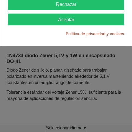
Rechazar
Descripción
Aceptar
Detalles del producto
Política de privacidad y cookies
Reviews
(0)
1N4733 diodo Zener 5,1V y 1W en encapsulado
DO‑41
Diodo Zener de silicio, planar, diseñado para trabajar
polarizado en inversa manteniendo alrededor de 5,1 V
constantes en un amplio rango de corriente.
Tolerancia estándar del voltaje Zener ±5%, suficiente para la
mayoría de aplicaciones de regulación sencilla.
Seleccionar idioma ▾