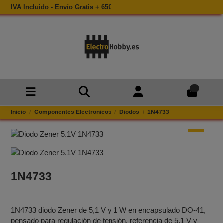
IVA Incluido - Envío Gratis + 65€
0
Inicio
Componentes Electronicos
Diodos
1N4733
1N4733
1N4733 diodo Zener de 5,1 V y 1 W en encapsulado DO‑41,
pensado para regulación de tensión, referencia de 5,1 V y