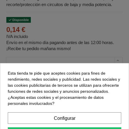
recorte/protección en circuitos de baja y media potencia.
Disponible
0,14 €
IVA incluido
Envío en el mismo día pagando antes de las 12:00 horas.
¡Recibe tu pedido mañana mismo!
Cantidad de unidades
Esta tienda te pide que aceptes cookies para fines de
rendimiento, redes sociales y publicidad. Las redes sociales y
Comprar
las cookies publicitarias de terceros se utilizan para ofrecerte
funciones de redes sociales y anuncios personalizados.
¿Aceptas estas cookies y el procesamiento de datos
La cantidad mínima en el pedido de compra para el
personales involucrados?
producto es 10.
Configurar