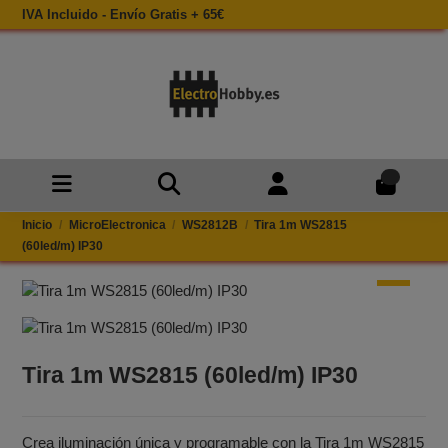
IVA Incluido - Envío Gratis + 65€
0
Inicio
MicroElectronica
WS2812B
Tira 1m WS2815
(60led/m) IP30
Tira 1m WS2815 (60led/m) IP30
Crea iluminación única y programable con la Tira 1m WS2815