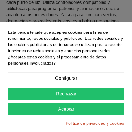
cada punto de luz. Utiliza controladores compatibles y
bibliotecas para programar patrones y animaciones que se
adapten a tus necesidades. Ya sea para iluminar eventos,
decoración o proyectos artísticos, esta bobina proporciona
una gama infinita de posibilidades.
Esta tienda te pide que aceptes cookies para fines de
Calidad de Construcción y Protección
rendimiento, redes sociales y publicidad. Las redes sociales y
La
Tira 1m WS2815 (60led/m) IP30
está diseñada para la
las cookies publicitarias de terceros se utilizan para ofrecerte
durabilidad y la protección. Con clasificación IP30, está
funciones de redes sociales y anuncios personalizados.
protegida contra el polvo y objetos pequeños. Su
¿Aceptas estas cookies y el procesamiento de datos
construcción sólida garantiza una vida útil prolongada,
personales involucrados?
mientras que su diseño flexible te permite adaptarla a una
variedad de superficies.
Configurar
Ficha Técnica:
Rechazar
Tipo de LED: WS2815
Alimentación: 12Vdc
Aceptar
Densidad: 60 LEDs por metro
Política de privacidad y cookies
Longitud: 1 metros