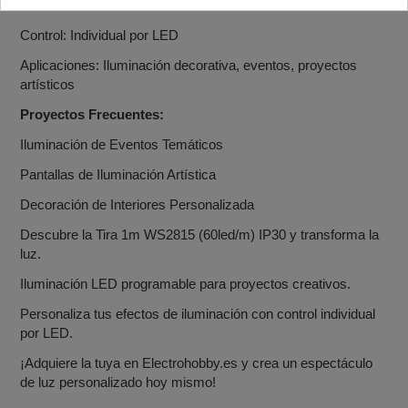
Grado de Protección: IP30
Control: Individual por LED
Aplicaciones: Iluminación decorativa, eventos, proyectos
artísticos
Proyectos Frecuentes:
Iluminación de Eventos Temáticos
Pantallas de Iluminación Artística
Decoración de Interiores Personalizada
Descubre la Tira 1m WS2815 (60led/m) IP30 y transforma la
luz.
Iluminación LED programable para proyectos creativos.
Personaliza tus efectos de iluminación con control individual
por LED.
¡Adquiere la tuya en Electrohobby.es y crea un espectáculo
de luz personalizado hoy mismo!