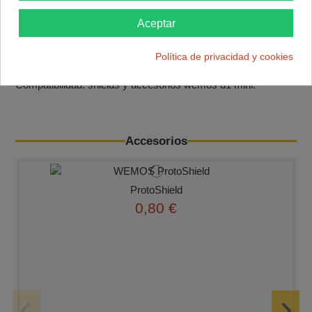
Interfaz USB‑serie: CP2104 (programación y alimentación
Aceptar
por micro‑USB o USB‑C según versión).
Dimensiones aproximadas: ≈34,2 × 25,6 mm, peso ≈2,5–4,5
Política de privacidad y cookies
g.
Compatibilidad: shields y accesorios wemos d1 mini.
Accesorios
ProtoShield
0,80 €