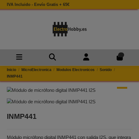
IVA Incluido - Envío Gratis + 65€
0
Inicio
MicroElectronica
Modulos Electronicos
Sonido
INMP441
INMP441
Módulo micrófono digital INMP441 con salida I2S, que integra