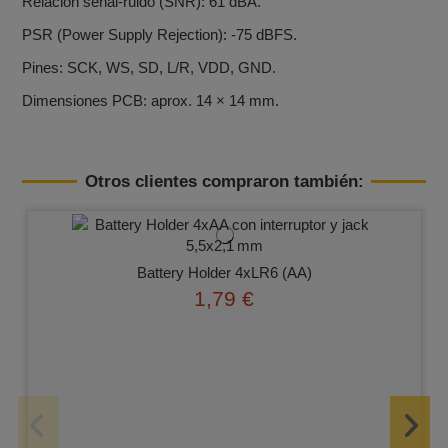
Relación señal‑ruido (SNR): 61 dBA.
PSR (Power Supply Rejection): ‑75 dBFS.
Pines: SCK, WS, SD, L/R, VDD, GND.
Dimensiones PCB: aprox. 14 × 14 mm.
Otros clientes compraron también:
Battery Holder 4xLR6 (AA)
1,79 €