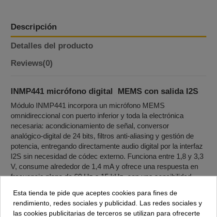
Descripción
Detalles del producto
Reviews
(0)
INMP441 micrófono digital MEMS con salida I2S
Módulo INMP441 incorpora un micrófono MEMS
omnidireccional con puerto inferior y toda la electrónica
necesaria: acondicionamiento de señal, conversor
analógico‑digital de 24 bits, filtros anti‑aliasing y gestión de
potencia, entregando directamente audio digital por la interfaz
I2S sin necesidad de códec externo. Funciona entre 1,8 y 3,3
V, consume alrededor de 1,4 mA y ofrece una respuesta en
frecuencia plana de 60 Hz a 15 kHz, con una sensibilidad
típica de ‑26 dBFS y una relación señal‑ruido de 61 dBA, por
Esta tienda te pide que aceptes cookies para fines de
lo que es adecuado para captura de voz y sonido ambiental
rendimiento, redes sociales y publicidad. Las redes sociales y
de calidad en campo cercano.
las cookies publicitarias de terceros se utilizan para ofrecerte