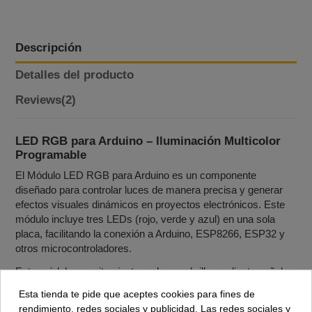
Descripción
Detalles del producto
Reviews
(2)
LED RGB para Arduino – Iluminación Multicolor
Programable
El Módulo LED RGB para Arduino es un componente
diseñado para controlar luces de manera precisa y generar
efectos visuales dinámicos en proyectos electrónicos. Este
módulo incluye tres LEDs (rojo, verde y azul) en una sola
placa, facilitando la conexión a Arduino, ESP8266, ESP32 y
otros microcontroladores.
Este módulo permite ajustar colores y brillo mediante señales
PWM, lo que lo hace ideal para proyectos de automatización,
Esta tienda te pide que aceptes cookies para fines de
domótica, decoración y efectos de iluminación programables.
rendimiento, redes sociales y publicidad. Las redes sociales y