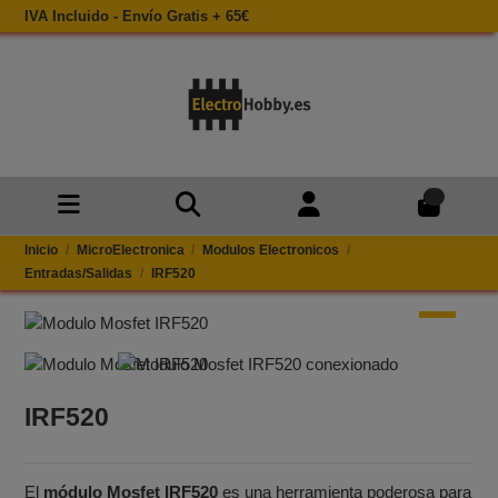
IVA Incluido - Envío Gratis + 65€
0
Inicio
MicroElectronica
Modulos Electronicos
Entradas/Salidas
IRF520
IRF520
El
módulo Mosfet IRF520
es una herramienta poderosa para