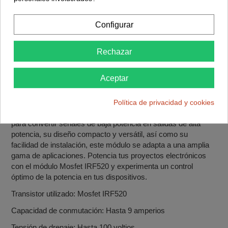
cualquier dispositivo
, este módulo te ofrece un control
preciso y confiable.
Configurar
En cuanto a la instalación, el módulo Mosfet IRF520 es fácil
de utilizar. Cuenta con
terminales de conexión claramente
Rechazar
marcados
que simplifican el proceso de cableado, evitando
posibles confusiones. Además, su diseño robusto garantiza
una conexión segura y estable incluso en entornos exigentes.
Aceptar
En resumen, el módulo Mosfet IRF520 de ElectroHobby es la
elección perfecta para aquellos que buscan una amplificación
Política de privacidad y cookies
de potencia precisa, confiable y eficiente. Con su capacidad
para convertir señales de baja potencia en salidas de alta
potencia, su diseño compacto y versátil, así como su
facilidad de instalación, este módulo se adapta a una amplia
gama de aplicaciones. Potencia tus proyectos electrónicos
con el módulo Mosfet IRF520 y experimenta un control
óptimo de la potencia en tus dispositivos.
Transistor utilizado: Mosfet IRF520
Capacidad de conmutación: Hasta 9 amperios
Tensión de drenaje: Hasta 100 voltios