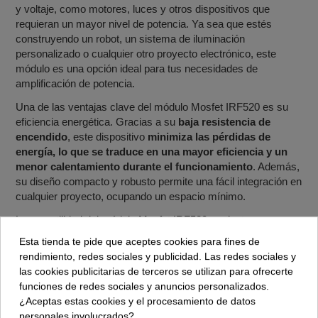
y voltaje, como motores, luces y otros dispositivos que
requieran un mayor nivel de potencia. Ya sea que estés
construyendo un robot, un sistema de iluminación
personalizado o cualquier otro proyecto electrónico, este
módulo es una opción ideal para tus necesidades de
amplificación de potencia.
Una de las ventajas clave del módulo Mosfet IRF520 es su
eficiencia energética. Gracias a su
baja resistencia de
encendido
, este dispositivo
minimiza las pérdidas de
energía, lo que se traduce en una mayor eficiencia y un
menor calentamiento durante el funcionamiento
. Además,
su diseño compacto y robusto permite una fácil integración en
cualquier proyecto, ocupando un espacio mínimo.
La versatilidad del módulo Mosfet IRF520 se destaca por su
capacidad de adaptación a diferentes señales de entrada.
Esta tienda te pide que aceptes cookies para fines de
Puede funcionar con señales digitales o analógicas de
rendimiento, redes sociales y publicidad. Las redes sociales y
bajo voltaje
, lo que le brinda flexibilidad para su uso en una
las cookies publicitarias de terceros se utilizan para ofrecerte
amplia variedad de sistemas y microcontroladores. Ya sea
funciones de redes sociales y anuncios personalizados.
que necesites
controlar la velocidad de un motor, ajustar
¿Aceptas estas cookies y el procesamiento de datos
la intensidad de una luz o regular el flujo de corriente en
personales involucrados?