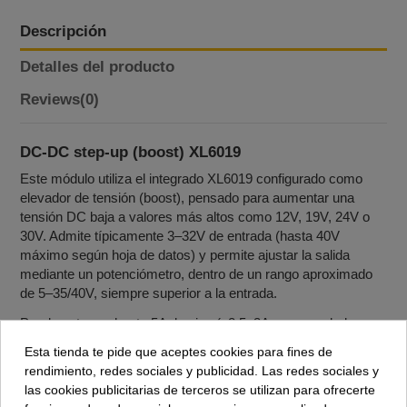
Descripción
Detalles del producto
Reviews
(0)
DC‑DC step‑up (boost) XL6019
Este módulo utiliza el integrado XL6019 configurado como
elevador de tensión (boost), pensado para aumentar una
tensión DC baja a valores más altos como 12V, 19V, 24V o
30V. Admite típicamente 3–32V de entrada (hasta 40V
máximo según hoja de datos) y permite ajustar la salida
mediante un potenciómetro, dentro de un rango aproximado
de 5–35/40V, siempre superior a la entrada.
Puede entregar hasta 5A de pico (≈2,5–3A recomendados en
continuo según disipación), con una eficiencia de hasta ≈94–
Esta tienda te pide que aceptes cookies para fines de
96%, lo que lo hace muy adecuado para proyectos portátiles
rendimiento, redes sociales y publicidad. Las redes sociales y
con baterías o powerbanks. El módulo incluye bobina de
las cookies publicitarias de terceros se utilizan para ofrecerte
potencia, diodo rápido y condensadores de filtrado, y se