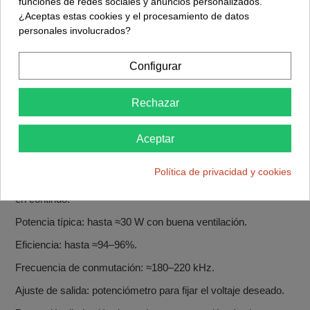
funciones de redes sociales y anuncios personalizados.
presenta en una placa compacta con terminales de tornillo
¿Aceptas estas cookies y el procesamiento de datos
para una conexión sencilla en tus proyectos.
personales involucrados?
Ficha técnica módulo XL6019 (boost)
Tipo: convertidor DC‑DC step‑up (boost) ajustable.
Configurar
IC: XL6019, convertidor boost con MOSFET integrado.
Rechazar
Tensión de entrada: 3–32 V DC (límite hasta 40 V según
módulo/hoja de datos).
Aceptar
Rango de salida: ≈5–35/40 V DC ajustable (siempre mayor
que la entrada).
Política de privacidad y cookies
Corriente de salida: hasta 5 A máx., recomendado ≈2,5–3 A
en continuo.
Potencia típica: hasta ≈30 W con buena ventilación.
Eficiencia: hasta ≈94–96%.
Frecuencia de conmutación: ≈180–220 kHz.
Ajuste de salida: potenciómetro para fijar el voltaje deseado.