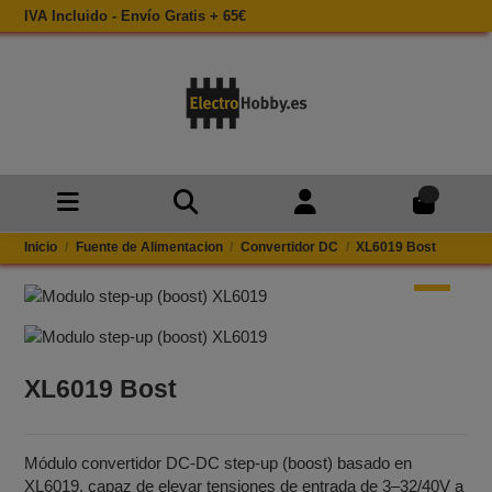
IVA Incluido - Envío Gratis + 65€
0
Inicio
Fuente de Alimentacion
Convertidor DC
XL6019 Bost
XL6019 Bost
Módulo convertidor DC‑DC step‑up (boost) basado en
XL6019, capaz de elevar tensiones de entrada de 3–32/40V a