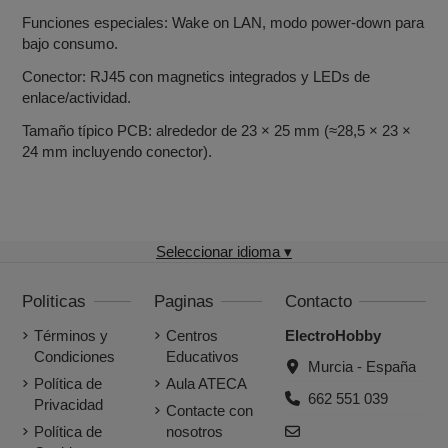
Funciones especiales: Wake on LAN, modo power‑down para
bajo consumo.
Conector: RJ45 con magnetics integrados y LEDs de
enlace/actividad.
Tamaño típico PCB: alrededor de 23 × 25 mm (≈28,5 × 23 ×
24 mm incluyendo conector).
Seleccionar idioma ▾
Politicas
Paginas
Contacto
Términos y
Centros
ElectroHobby
Condiciones
Educativos
Murcia - España
Política de
Aula ATECA
662 551 039
Privacidad
Contacte con
Política de
nosotros