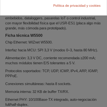
sobre protoboard, shields caseros o montajes con
Política de privacidad y cookies
Arduino/ESP32. Es una opción versátil para añadir Ethernet
cableado a proyectos de domótica, servidores web
embebidos, dataloggers, pasarelas IoT o control industrial,
con mayor flexibilidad física que el USR‑ES1 (placa algo más
grande, más cómoda para prototipado).
Ficha técnica W5500
Chip Ethernet: WIZnet W5500.
Interfaz hacia MCU: SPI 3,3 V (modos 0–3, hasta 80 MHz).
Alimentación: 3,3 V DC, corriente recomendada ≥200 mA;
muchos módulos tienen E/S tolerantes a 5 V.
Protocolos soportados: TCP, UDP, ICMP, IPv4, ARP, IGMP,
PPPoE.
Conexiones simultáneas: hasta 8 sockets.
Memoria interna: 32 KB de buffer TX/RX.
Ethernet PHY: 10/100Base‑TX integrado, auto‑negociación
full/half‑duplex.