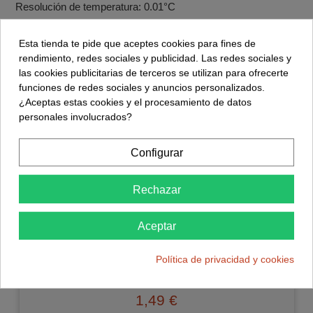
Resolución de temperatura: 0.01°C
Precisión Temperatura: 1°C
Esta tienda te pide que aceptes cookies para fines de
Rango de Humedad Relativa: 0-100% RH
rendimiento, redes sociales y publicidad. Las redes sociales y
las cookies publicitarias de terceros se utilizan para ofrecerte
Precisión de HR: +-3%
funciones de redes sociales y anuncios personalizados.
Rango de altura medible: 0-9100 metros
¿Aceptas estas cookies y el procesamiento de datos
personales involucrados?
Ultra-bajo consumo de energía
Completamente calibrado
Configurar
Frecuencia de Muestreo: 157 Hz (máx.)
Rechazar
Aceptar
Accesorios
Política de privacidad y cookies
BMP180 GY-68
1,49 €