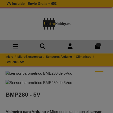
IVA Incluido - Envío Gratis + 65€
0
Inicio
MicroElectronica
Sensores Arduino
Climaticos
BMP280 - 5V
BMP280 - 5V
Altímetro para Arduino
y Microcontrolador con el
sensor