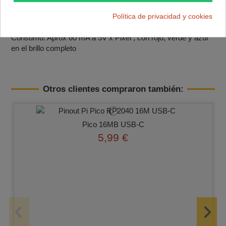
Comunicación: Digital de un solo hilo, librerias para Arduino,
Política de privacidad y cookies
Pic, etc...
Consumo: Aprox 60 mA a 5V x Pixel ; con rojo, verde y azul
en el brillo completo
Otros clientes compraron también:
Pico 16MB USB-C
5,99 €