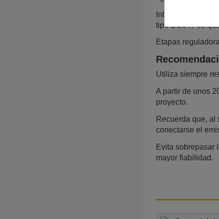
Interfaces de pot
tipo BC547 se qued
Etapas reguladoras
Recomendaci
Utiliza siempre r
A partir de unos 
proyecto.​
Recuerda que, al s
conectarse el emiso
Evita sobrepasar l
mayor fiabilidad.​