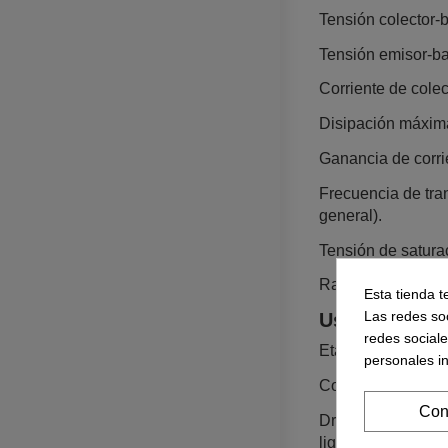
Tensión colector‑b
Tensión emisor‑ba
Corriente de colec
Disipación máxima
Ganancia de corrie
Frecuencia de tra
general).​
Tensión de saturac
Rango de temperat
Esta tienda t
Las redes soc
Usos recome
redes social
Etapas de salida y
personales i
Conmutación de ca
Con
Drivers de motore
ligeros).​