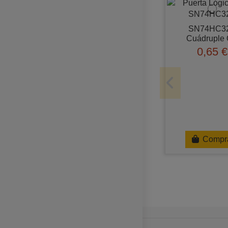
SN74HC3
Cuádruple
0,65 €
Compr