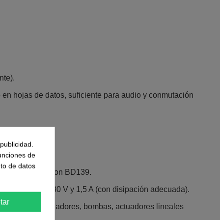
te).​
 en hojas de datos, suficiente para audio y conmutación
publicidad.
funciones de
to de datos
push‑pull junto con BD139.​
s hasta unos 80 V y 1,5 A (con disipación adecuada).​
tar
domótica (ventiladores, bombas, actuadores lineales