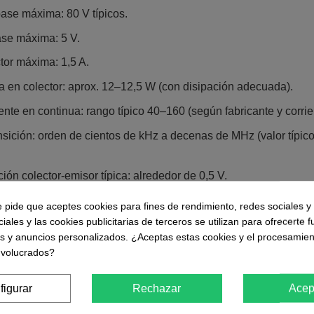
ase máxima: 80 V típicos.​
se máxima: 5 V.​
tor máxima: 1,5 A.​
 en colector: aprox. 12–12,5 W (con disipación adecuada).​
nte en continua: rango típico 40–160 (según fabricante y corrien
nsición: orden de cientos de kHz a decenas de MHz (valor típico
ión colector‑emisor típica: alrededor de 0,5 V.​
ura de operación: −55 °C a +150 °C en la unión.​
e pide que aceptes cookies para fines de rendimiento, redes sociales y 
iales y las cookies publicitarias de terceros se utilizan para ofrecerte 
ndados
es y anuncios personalizados. ¿Aceptas estas cookies y el procesamien
 drivers de potencia media en amplificadores de audio de tipo 
nvolucrados?
rgas como relés de potencia, tiras LED y solenoides alimentado
figurar
Rechazar
Acep
s DC pequeños/medianos en proyectos de robótica educativa y 