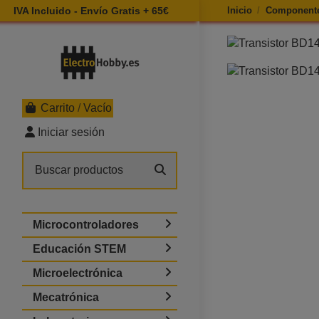
IVA Incluido - Envío Gratis + 65€
Inicio
Componente
Ampliar imagen d
Carrito
/
Vacío
Iniciar sesión
Microcontroladores
Educación STEM
Microelectrónica
Mecatrónica