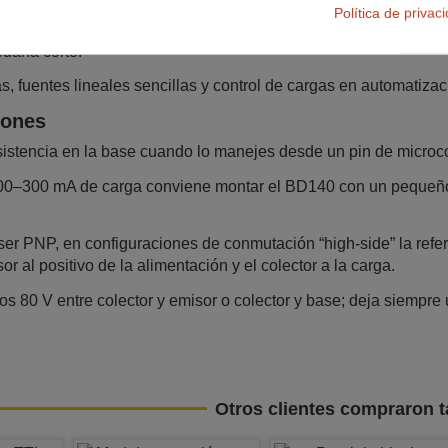
Política de privac
encia entre microcontroladores (Arduino, ESP32, Raspberry Pi) 
aría corto.​
, fuentes lineales sencillas y control de cargas en automatizaci
ones
esistencia en la base cuando lo manejes desde un pin de microco
200–300 mA de carga conviene montar el BD140 con un pequeño di
er PNP, en configuraciones de conmutación “high‑side” la refere
r al positivo de la alimentación y el colector a la carga.​
os 80 V entre colector y emisor o colector y base; deja siempr
Otros clientes compraron 