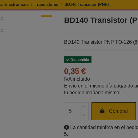
s Electronicos
Transistores
BD140 Transistor (PNP)
e BD140 Transistor (PNP)
BD140 Transistor (
BD140 Transistor PNP TO‑126 (8
Disponible
0,35 €
IVA incluido
Envío en el mismo día pagando an
tu pedido mañana mismo!
Cantidad de unidades
Comprar
La cantidad mínima en el pedid
5.