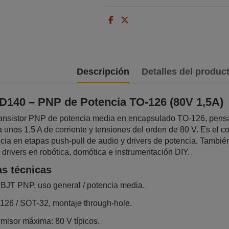
Descripción
Detalles del produc
BD140 – PNP de Potencia TO‑126 (80V 1,5A)
ansistor PNP de potencia media en encapsulado TO‑126, pensa
a unos 1,5 A de corriente y tensiones del orden de 80 V. Es e
ncia en etapas push‑pull de audio y drivers de potencia. Tambi
 drivers en robótica, domótica e instrumentación DIY.​
as técnicas
: BJT PNP, uso general / potencia media.​
26 / SOT‑32, montaje through‑hole.​
misor máxima: 80 V típicos.​