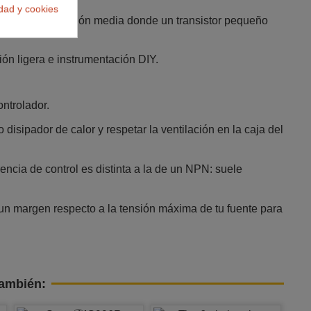
idad y cookies
y cargas de tensión media donde un transistor pequeño
ón ligera e instrumentación DIY.​
ntrolador.
sipador de calor y respetar la ventilación en la caja del
ncia de control es distinta a la de un NPN: suele
e un margen respecto a la tensión máxima de tu fuente para
también: