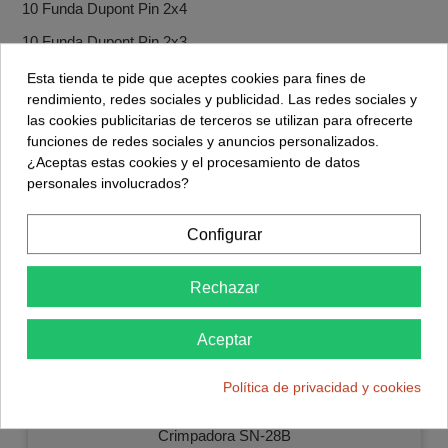
10 Funda Dupont Pin 2x4
10 Funda Dupont Pin 2x3
10 Funda Dupont Pin 2x2
Esta tienda te pide que aceptes cookies para fines de
rendimiento, redes sociales y publicidad. Las redes sociales y
20 Funda Dupont Pin 1x6
las cookies publicitarias de terceros se utilizan para ofrecerte
20 Funda Dupont Pin 1x5
funciones de redes sociales y anuncios personalizados.
¿Aceptas estas cookies y el procesamiento de datos
20 Funda Dupont Pin 1x4
personales involucrados?
20 Funda Dupont Pin 1x3
Configurar
40 Funda Dupont Pin 1x2
50 Funda Dupont Pin 1x1
Rechazar
Aceptar
Accesorios
Política de privacidad y cookies
Crimpadora SN-28B