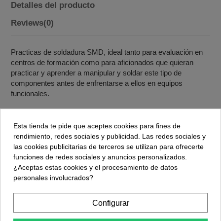
Detalles del producto
Reviews
(0)
Practicas de soldadura SMD, ideal tanto para evaluación en
centros de formación como para aficionados que quieran
practicar y aprender a manipular y soldar este tipo de
componentes antes de enfrentarse a ellos en equipos
funcionales.
Esta tienda te pide que aceptes cookies para fines de
Accesorios
rendimiento, redes sociales y publicidad. Las redes sociales y
las cookies publicitarias de terceros se utilizan para ofrecerte
funciones de redes sociales y anuncios personalizados.
¿Aceptas estas cookies y el procesamiento de datos
personales involucrados?
Pinzas de precision
4,99 €
Configurar