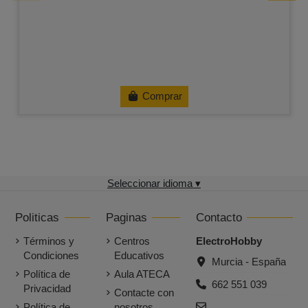
Comprar
Seleccionar idioma ▾
Politicas
Paginas
Contacto
Términos y
Centros
ElectroHobby
Condiciones
Educativos
Murcia - España
Política de
Aula ATECA
662 551 039
Privacidad
Contacte con
Política de
nosotros