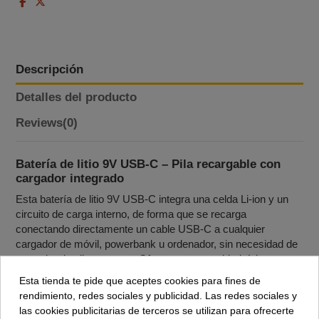
Descripción
Detalles del producto
Reviews
(0)
Batería de litio 9V USB‑C – Pila recargable con
cargador integrado
Esta batería de litio 9V USB‑C integra una celda Li‑ion y un
circuito de carga interno, de forma que se recarga
conectando directamente un cable USB‑C a cualquier
cargador de móvil, powerbank u ordenador, sin necesidad de
cargador de pilas externo. Ofrece una capacidad típica en
torno a 500–650 mAh (≈4500–5400 mWh según modelo),
Esta tienda te pide que aceptes cookies para fines de
muy superior a muchas pilas recargables de 9 V Ni‑MH
rendimiento, redes sociales y publicidad. Las redes sociales y
estándar, proporcionando mayor autonomía por carga.
las cookies publicitarias de terceros se utilizan para ofrecerte