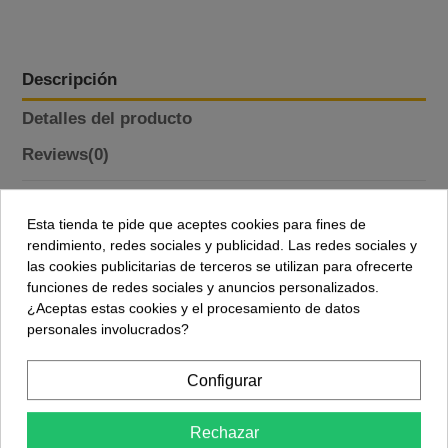
Descripción
Detalles del producto
Reviews
(0)
Programador PicKit 2: Programación y
Esta tienda te pide que aceptes cookies para fines de
Depuración Efectiva
rendimiento, redes sociales y publicidad. Las redes sociales y
La herramienta definitiva para Debuggear y Programar
las cookies publicitarias de terceros se utilizan para ofrecerte
Microcontroladores y memorias PIC de Microchip. Incluye
funciones de redes sociales y anuncios personalizados.
PicKit 2 + Cable USB + Cables de conexión.
¿Aceptas estas cookies y el procesamiento de datos
personales involucrados?
El Programador PicKit2 es una herramienta fundamental
para programar y depurar microcontroladores de la
familia PIC. Ofrece capacidades de programación y
Configurar
depuración que simplifican el proceso de desarrollo de
aplicaciones, permitiendo cargar y verificar programas de
Rechazar
manera rápida y efectiva en dispositivos PIC.