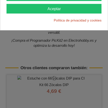
Descubre el Programador PicKit 2 para una programación
Aceptar
efectiva de microcontroladores.
Versatilidad y compatibilidad con dispositivos PIC.
Política de privacidad y cookies
Simplifica tu proceso de programación con esta herramienta
versátil.
¡Compra el Programador PicKit2 en Electrohobby.es y
optimiza tu desarrollo hoy!
Otros clientes compraron también:
Kit 66 Zócalos DIP
4,69 €