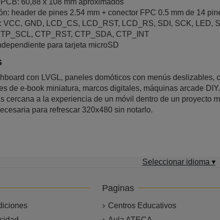
PCB: 60,88 x 108 mm aproximados
ón: header de pines 2.54 mm + conector FPC 0.5 mm de 14 pin
ay: VCC, GND, LCD_CS, LCD_RST, LCD_RS, SDI, SCK, LED, 
l: CTP_SCL, CTP_RST, CTP_SDA, CTP_INT
dependiente para tarjeta microSD
s
ashboard con LVGL, paneles domóticos con menús deslizables, c
es de e-book miniatura, marcos digitales, máquinas arcade DIY. 
s cercana a la experiencia de un móvil dentro de un proyect
ecesaria para refrescar 320x480 sin notarlo.
Seleccionar idioma ▾
Paginas
diciones
Centros Educativos
acidad
Aula ATECA