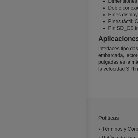
Dimensiones 
Doble conexi
Pines displ
Pines tácti
Pin SD_CS in
Aplicacione
Interfaces tipo d
embarcada, lector
pulgadas es la má
la velocidad SPI n
Politicas
Términos y Con
Política de Priv