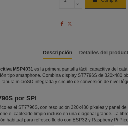
Comprar
Descripción
Detalles del produc
citiva MSP4031
es la primera pantalla táctil capacitiva del ca
ción tipo smartphone. Combina display ST7796S de 320x480 píxe
 ranura microSD integrada y circuito de conversión de nivel lóg
796S por SPI
áfico es el ST7796S, con resolución 320x480 píxeles y panel de
iene el cableado limpio incluso en una diagonal grande. La libr
ón habitual para refresco fluido con ESP32 y Raspberry Pi Pico