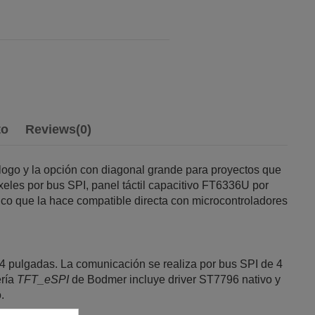
to
Reviews
(0)
tálogo y la opción con diagonal grande para proyectos que
les por bus SPI, panel táctil capacitivo FT6336U por
ico que la hace compatible directa con microcontroladores
 4 pulgadas. La comunicación se realiza por bus SPI de 4
ería
TFT_eSPI
de Bodmer incluye driver ST7796 nativo y
.