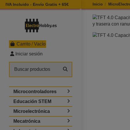
IVA Incluido - Envío Gratis + 65€
Inicio
MicroElectr
Ampliar imagen de
Carrito
/
Vacío
Iniciar sesión
Microcontroladores
Educación STEM
Microelectrónica
Mecatrónica