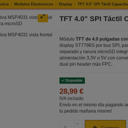
onica
Modulos Electronicos
Display
TFT 4.0" SPI Táctil Capaciti
 TFT 4.0" SPI Táctil Capacitiva
TFT 4.0" SPI Táctil 
Módulo
TFT de 4.0 pulgadas con
display ST7796S por bus SPI, pan
separado y ranura microSD integr
alimentación 3.3V o 5V con conver
dual pin header más FPC.
Disponible
28,99 €
IVA incluido
Envío en el mismo día pagando an
tu pedido mañana mismo!
Cantidad de unidades