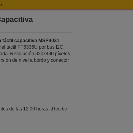
va
Capacitiva
 táctil capacitiva MSP4031
,
el táctil FT6336U por bus I2C
ada. Resolución 320x480 píxeles,
sión de nivel a bordo y conector
tes de las 12:00 horas. ¡Recibe