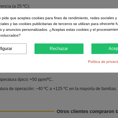
rencia (a 25 ºC):
%.
e pide que aceptes cookies para fines de rendimiento, redes sociales y 
iales y las cookies publicitarias de terceros se utilizan para ofrecerte 
es y anuncios personalizados. ¿Aceptas estas cookies y el procesamien
±2%.
nvolucrados?
do:
figurar
Rechazar
Acep
ación: ≈0,5–1 mA.
 100–150 mA según fabricante.
Política de privac
a típica: ≈0,2 Ω (muy baja, excelente estabilidad).
peratura típico: ≈50 ppm/ºC.
ura de operación: −40 ºC a +125 ºC en la mayoría de familias.
Otros clientes compraron 