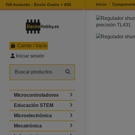
IVA Incluido - Envío Gratis + 65€
Inicio
Componente
Ampliar imagen d
Carrito
/
Vacío
Iniciar sesión
Microcontroladores
Educación STEM
Microelectrónica
Mecatrónica