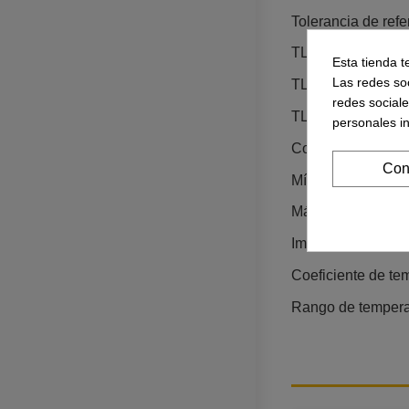
Tolerancia de refe
TL431B: ±0,4–0,5
Esta tienda t
Las redes soc
TL431A: ±1%.
redes social
TL431 estándar: 
personales i
Corriente de cáto
Con
Mínima para regul
Máxima continua:
Impedancia dinámic
Coeficiente de tem
Rango de temperat