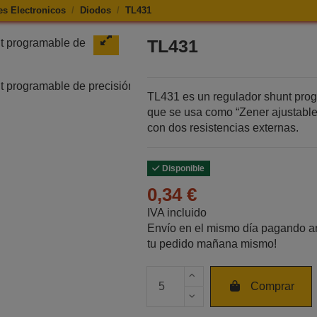
s Electronicos
Diodos
TL431
e TL431
TL431
TL431 es un regulador shunt prog
que se usa como “Zener ajustable
con dos resistencias externas.
Disponible
0,34 €
IVA incluido
Envío en el mismo día pagando an
tu pedido mañana mismo!
Cantidad de unidades
Comprar