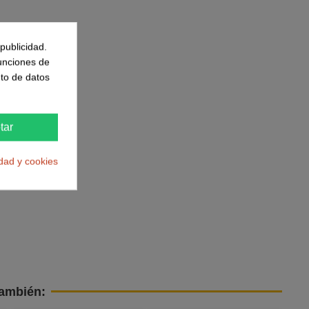
publicidad.
funciones de
to de datos
tar
idad y cookies
también: