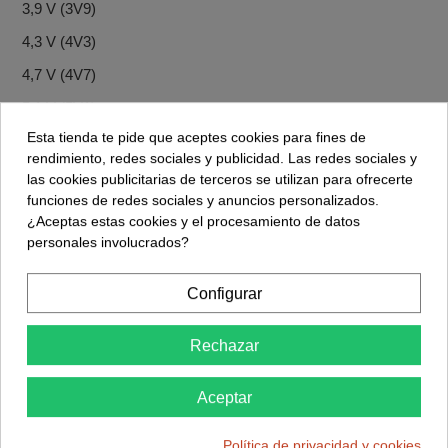
3,9 V (3V9)
4,3 V (4V3)
4,7 V (4V7)
5,1 V (5V1)
Esta tienda te pide que aceptes cookies para fines de
5,6 V (5V6)
rendimiento, redes sociales y publicidad. Las redes sociales y
6,2 V (6V2)
las cookies publicitarias de terceros se utilizan para ofrecerte
funciones de redes sociales y anuncios personalizados.
6,8 V (6V8)
¿Aceptas estas cookies y el procesamiento de datos
7,5 V (7V5)
personales involucrados?
8,2 V (8V2)
Configurar
9,1 V (9V1)
10 V
Rechazar
12 V
Aceptar
13 V
15 V
Política de privacidad y cookies