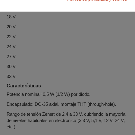
16 V
18 V
20 V
22 V
24 V
27 V
30 V
33 V
Características
Potencia nominal: 0,5 W (1/2 W) por diodo.
Encapsulado: DO‑35 axial, montaje THT (through‑hole).
Rango de tensión Zener: de 2,4 a 33 V, cubriendo la mayoría
de niveles habituales en electrónica (3,3 V, 5,1 V, 12 V, 24 V,
etc.).