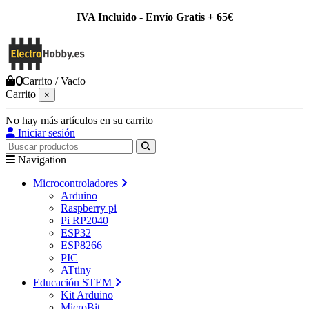
IVA Incluido - Envío Gratis + 65€
0
Carrito
/
Vacío
Carrito
×
No hay más artículos en su carrito
Iniciar sesión
Navigation
Microcontroladores
Arduino
Raspberry pi
Pi RP2040
ESP32
ESP8266
PIC
ATtiny
Educación STEM
Kit Arduino
MicroBit