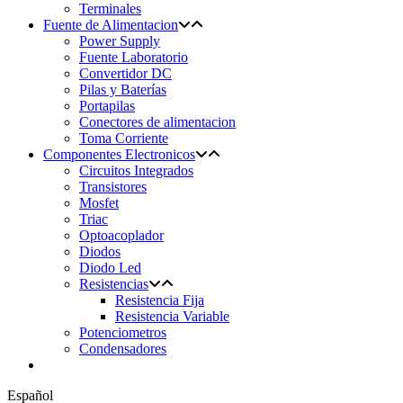
Terminales
Fuente de Alimentacion
Power Supply
Fuente Laboratorio
Convertidor DC
Pilas y Baterías
Portapilas
Conectores de alimentacion
Toma Corriente
Componentes Electronicos
Circuitos Integrados
Transistores
Mosfet
Triac
Optoacoplador
Diodos
Diodo Led
Resistencias
Resistencia Fija
Resistencia Variable
Potenciometros
Condensadores
Español