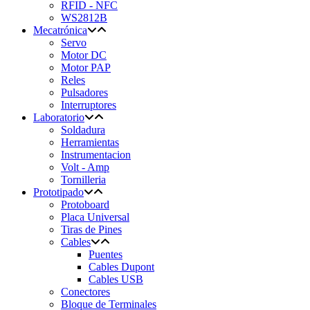
RFID - NFC
WS2812B
Mecatrónica
Servo
Motor DC
Motor PAP
Reles
Pulsadores
Interruptores
Laboratorio
Soldadura
Herramientas
Instrumentacion
Volt - Amp
Tornilleria
Prototipado
Protoboard
Placa Universal
Tiras de Pines
Cables
Puentes
Cables Dupont
Cables USB
Conectores
Bloque de Terminales