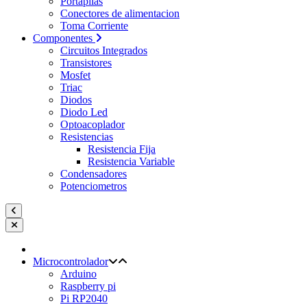
Portapilas
Conectores de alimentacion
Toma Corriente
Componentes
Circuitos Integrados
Transistores
Mosfet
Triac
Diodos
Diodo Led
Optoacoplador
Resistencias
Resistencia Fija
Resistencia Variable
Condensadores
Potenciometros
Microcontrolador
Arduino
Raspberry pi
Pi RP2040