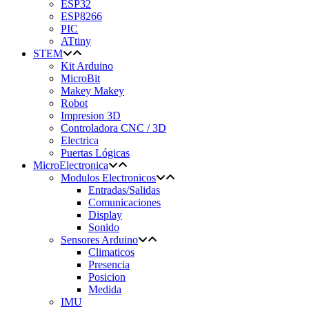
ESP32
ESP8266
PIC
ATtiny
STEM
Kit Arduino
MicroBit
Makey Makey
Robot
Impresion 3D
Controladora CNC / 3D
Electrica
Puertas Lógicas
MicroElectronica
Modulos Electronicos
Entradas/Salidas
Comunicaciones
Display
Sonido
Sensores Arduino
Climaticos
Presencia
Posicion
Medida
IMU