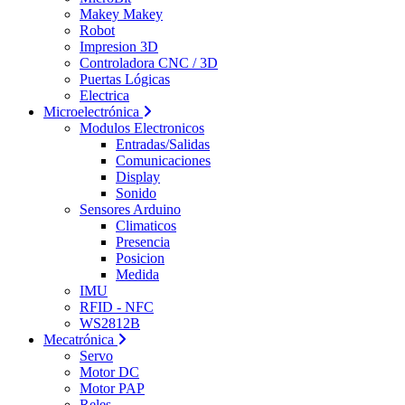
Makey Makey
Robot
Impresion 3D
Controladora CNC / 3D
Puertas Lógicas
Electrica
Microelectrónica
Modulos Electronicos
Entradas/Salidas
Comunicaciones
Display
Sonido
Sensores Arduino
Climaticos
Presencia
Posicion
Medida
IMU
RFID - NFC
WS2812B
Mecatrónica
Servo
Motor DC
Motor PAP
Reles