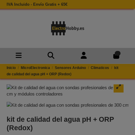
IVA Incluido - Envío Gratis + 65€
0
Inicio
MicroElectronica
Sensores Arduino
Climaticos
kit
de calidad del agua pH + ORP (Redox)
kit de calidad del agua pH + ORP
(Redox)