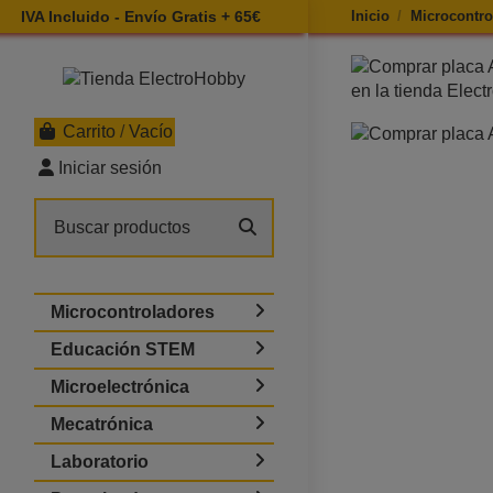
IVA Incluido - Envío Gratis + 65€
Inicio
Microcontro
Ampliar imagen d
Carrito
/
Vacío
Iniciar sesión
Microcontroladores
Educación STEM
Microelectrónica
Mecatrónica
Laboratorio