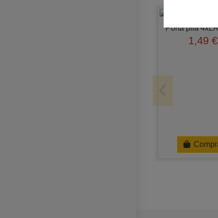
Porta pila 4xL
1,49 €
Compr