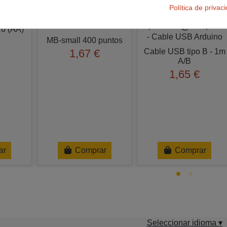
Política de privac
R6 (AA)
MB-small 400 puntos
Cable USB tipo B - 1m
1,67 €
A/B
1,65 €
ar
Comprar
Comprar
Seleccionar idioma ▾