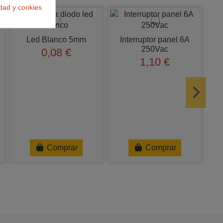
idad y cookies
Led Blanco 5mm
Interruptor panel 6A
250Vac
0,08 €
1,10 €
R
Comprar
Comprar