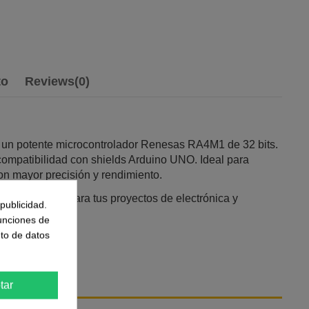
to
Reviews
(0)
n un potente microcontrolador Renesas RA4M1 de 32 bits.
mpatibilidad con shields Arduino UNO. Ideal para
con mayor precisión y rendimiento.
 mejor opción para tus proyectos de electrónica y
publicidad.
funciones de
to de datos
tar
también: