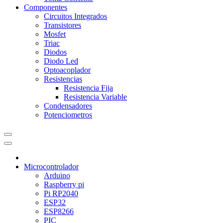
Componentes
Circuitos Integrados
Transistores
Mosfet
Triac
Diodos
Diodo Led
Optoacoplador
Resistencias
Resistencia Fija
Resistencia Variable
Condensadores
Potenciometros
Microcontrolador
Arduino
Raspberry pi
Pi RP2040
ESP32
ESP8266
PIC