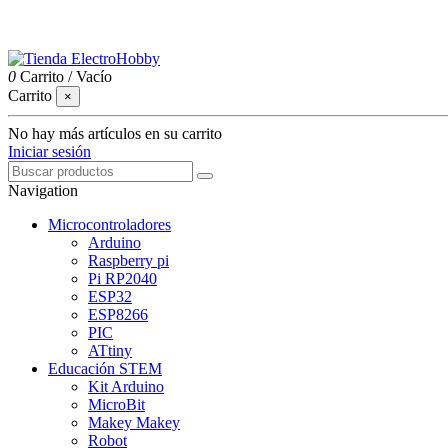
0
Carrito
/
Vacío
Carrito
×
No hay más artículos en su carrito
Iniciar sesión
Navigation
Microcontroladores
Arduino
Raspberry pi
Pi RP2040
ESP32
ESP8266
PIC
ATtiny
Educación STEM
Kit Arduino
MicroBit
Makey Makey
Robot