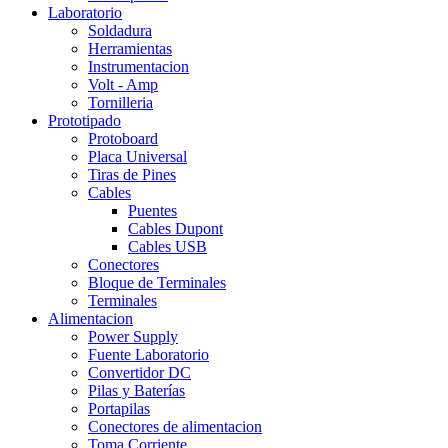
Laboratorio
Soldadura
Herramientas
Instrumentacion
Volt - Amp
Tornilleria
Prototipado
Protoboard
Placa Universal
Tiras de Pines
Cables
Puentes
Cables Dupont
Cables USB
Conectores
Bloque de Terminales
Terminales
Alimentacion
Power Supply
Fuente Laboratorio
Convertidor DC
Pilas y Baterías
Portapilas
Conectores de alimentacion
Toma Corriente