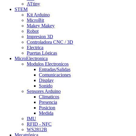
ATtiny
STEM
Kit Arduino
MicroBit
Makey Makey
Robot
Impresion 3D
Controladora CNC / 3D
Electrica
Puertas Lógicas
MicroElectronica
Modulos Electronicos
Entradas/Salidas
Comunicaciones
Display
Sonido
Sensores Arduino
Climaticos
Presencia
Posicion
Medida
IMU
RFID - NFC
WS2812B
Mecatrónica