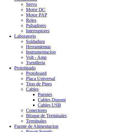
Servo
Motor DC
Motor PAP
Reles
Pulsadores
Interruptores
Laboratorio
Soldadura
Herramientas
Instrumentacion
Volt - Amp
Tornilleria
Prototipado
Protoboard
Placa Universal
Tiras de Pines
Cables
Puentes
Cables Dupont
Cables USB
Conectores
Bloque de Terminales
Terminales
Fuente de Alimentacion
Power Supply