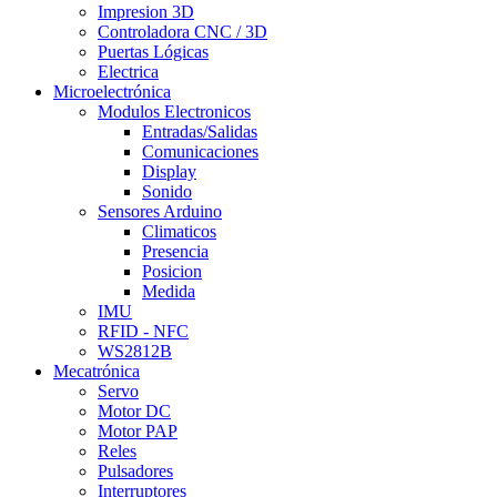
Impresion 3D
Controladora CNC / 3D
Puertas Lógicas
Electrica
Microelectrónica
Modulos Electronicos
Entradas/Salidas
Comunicaciones
Display
Sonido
Sensores Arduino
Climaticos
Presencia
Posicion
Medida
IMU
RFID - NFC
WS2812B
Mecatrónica
Servo
Motor DC
Motor PAP
Reles
Pulsadores
Interruptores