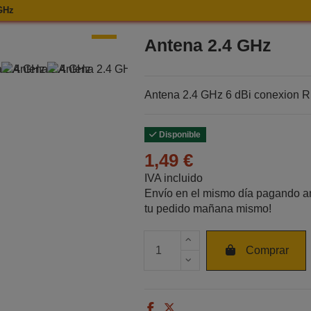
 GHz
e Antena 2.4 GHz
e Antena 2.4 GHz
e Antena 2.4 GHz
e Antena 2.4 GHz
Antena 2.4 GHz
Antena 2.4 GHz 6 dBi conexion
Disponible
1,49 €
IVA incluido
Envío en el mismo día pagando an
tu pedido mañana mismo!
Cantidad de unidades
Comprar