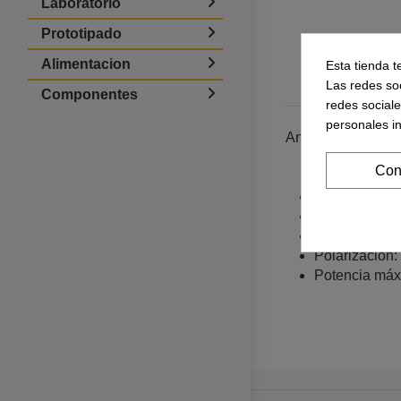
Laboratorio
Prototipado
Alimentacion
Esta tienda t
Las redes soc
Componentes
redes social
personales i
Antena externa 2
Con
Impedancia: 
Rango de Fre
Ganancia: > 
Polarización: 
Potencia máx