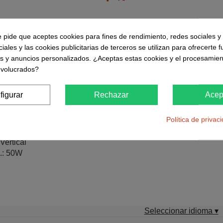
e pide que aceptes cookies para fines de rendimiento, redes sociales y 
Descripción
Detalles del produc
iales y las cookies publicitarias de terceros se utilizan para ofrecerte 
es y anuncios personalizados. ¿Aceptas estas cookies y el procesamien
nvolucrados?
.4GHz 6 dBi con conector RP SMA.
figurar
Rechazar
Acep
50 ohm
Política de privac
cuencia: 2400 - 2500
6 dB
Vertical
.: 50W
Seleccionar idioma ▾