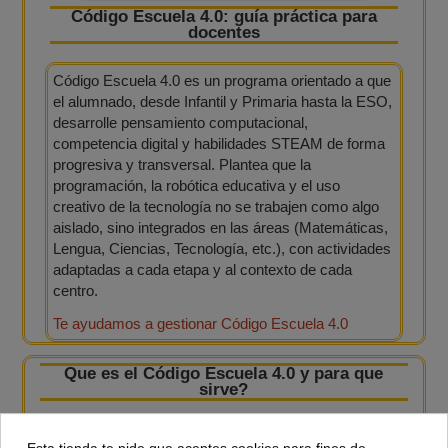
Código Escuela 4.0: guía práctica para
docentes
Código Escuela 4.0 es un programa orientado a que
el alumnado, desde Infantil y Primaria hasta la ESO,
desarrolle pensamiento computacional,
competencia digital y habilidades STEAM de forma
progresiva y transversal. Plantea que la
programación, la robótica educativa y el uso
creativo de la tecnología no se trabajen como algo
aislado, sino integrados en las áreas (Matemáticas,
Lengua, Ciencias, Tecnología, etc.), con actividades
adaptadas a cada etapa y al contexto de cada
centro.
Te ayudamos a gestionar Código Escuela 4.0
Que es el Código Escuela 4.0 y para que
sirve?
El programa Código Escuela 4.0 es una iniciativa del