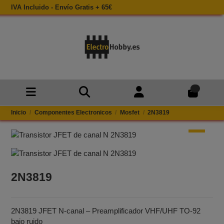
IVA Incluido - Envío Gratis + 65€
0
Inicio
Componentes Electronicos
Mosfet
2N3819
2N3819
2N3819 JFET N‑canal – Preamplificador VHF/UHF TO‑92
bajo ruido