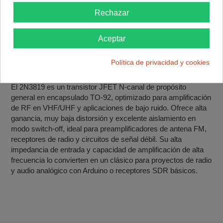
Rechazar
Detalles del producto
Reviews
(0)
Aceptar
2N3819 – JFET N‑canal TO‑92 para VHF/UHF y
Política de privacidad y cookies
preamplificadores de bajo ruido
El 2N3819 es un transistor JFET N‑canal de propósito
general en encapsulado TO‑92, optimizado para amplificación
de RF en VHF/UHF y aplicaciones de bajo ruido. Ofrece alta
ganancia, muy baja distorsión y excelente aislamiento en
modo switch-off, ideal para preamplificadores de antena FM,
receptores de radio y circuitos de señal débil. Su alta
impedancia de entrada y capacidad de amplificación de alta
frecuencia lo convierten en un clásico para proyectos de radio
y audio analógico con Arduino o receptores SDR básicos.