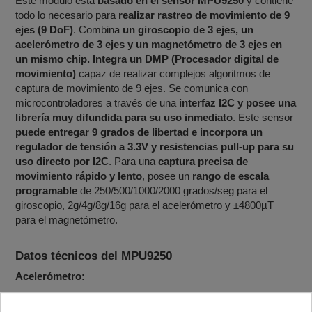
Este módulo está
basado en el sensor MPU9250
y contiene
todo lo necesario para
realizar rastreo de movimiento de 9
ejes (9 DoF)
. Combina
un giroscopio de 3 ejes, un
acelerómetro de 3 ejes y un magnetómetro de 3 ejes en
un mismo chip. Integra un DMP (Procesador digital de
movimiento)
capaz de realizar complejos algoritmos de
captura de movimiento de 9 ejes. Se comunica con
microcontroladores a través de una
interfaz I2C y posee una
librería muy difundida para su uso inmediato
. Este sensor
puede entregar 9 grados de libertad e incorpora un
regulador de tensión a 3.3V y resistencias pull-up para su
uso directo por I2C
. Para una
captura precisa de
movimiento rápido y lento
, posee un
rango de escala
programable
de 250/500/1000/2000 grados/seg para el
giroscopio, 2g/4g/8g/16g para el acelerómetro y ±4800µT
para el magnetómetro.
Datos técnicos del MPU9250
Acelerómetro:
Rango de aceleración programable: ±2g, ±4g, ±8g, ±16g