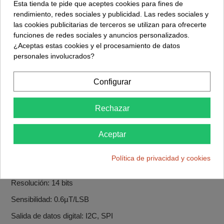
Esta tienda te pide que aceptes cookies para fines de
Resolución: 16 bits
rendimiento, redes sociales y publicidad. Las redes sociales y
Sensibilidad: 16384 LSB/g
las cookies publicitarias de terceros se utilizan para ofrecerte
funciones de redes sociales y anuncios personalizados.
Salida de datos digital: I2C, SPI
¿Aceptas estas cookies y el procesamiento de datos
personales involucrados?
Giroscopio:
Rango de velocidad angular programable: ±250°/s, ±500°/s,
Configurar
±1000°/s, ±2000°/s
Resolución: 16 bits
Rechazar
Sensibilidad: 131 LSB/°/s
Salida de datos digital: I2C, SPI
Aceptar
Magnetómetro:
Política de privacidad y cookies
Rango de campo magnético programable: ±4800µT
Resolución: 14 bits
Sensibilidad: 0.6µT/LSB
Salida de datos digital: I2C, SPI