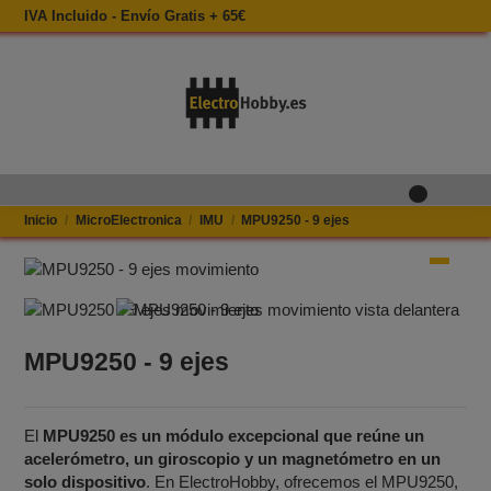
IVA Incluido - Envío Gratis + 65€
0
Inicio
MicroElectronica
IMU
MPU9250 - 9 ejes
MPU9250 - 9 ejes
El
MPU9250 es un módulo excepcional que reúne un
acelerómetro, un giroscopio y un magnetómetro en un
solo dispositivo
. En ElectroHobby, ofrecemos el MPU9250,