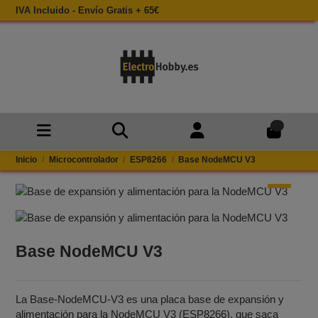
IVA Incluido - Envío Gratis + 65€
0
Inicio
Microcontrolador
ESP8266
Base NodeMCU V3
Base NodeMCU V3
La Base‑NodeMCU‑V3 es una placa base de expansión y
alimentación para la NodeMCU V3 (ESP8266), que saca