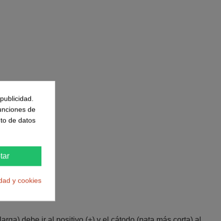
publicidad.
funciones de
to de datos
tar
idad y cookies
ga) debe ir al positivo (+) y el cátodo (pata más corta) al