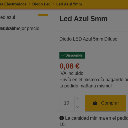
s Electronicos
Diodo Led
Led Azul 5mm
e Led Azul 5mm
e Led Azul 5mm
Led Azul 5mm
Diodo LED Azul 5mm Difuso.
Disponible
0,08 €
IVA incluido
Envío en el mismo día pagando an
tu pedido mañana mismo!
Cantidad de unidades
Comprar
La cantidad mínima en el pedid
10.