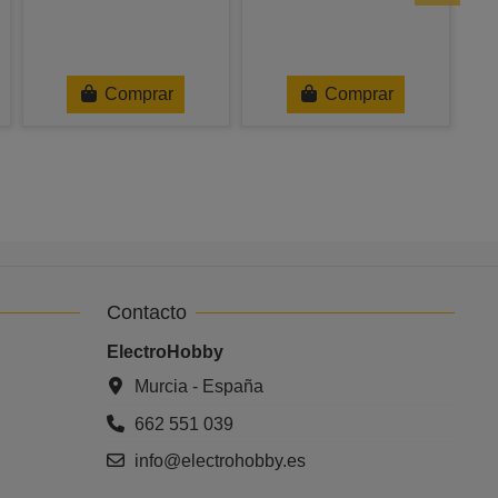
Po
Comprar
Comprar
Contacto
ElectroHobby
Murcia - España
662 551 039
info@electrohobby.es