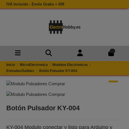
IVA Incluido - Envío Gratis + 65€
0
Inicio
MicroElectronica
Modulos Electronicos
Entradas/Salidas
Botón Pulsador KY-004
Botón Pulsador KY-004
KY-004 Modulo conectar y listo para Arduino y