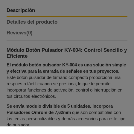
Descripción
Detalles del producto
Reviews
(0)
Módulo Botón Pulsador KY-004: Control Sencillo y
Eficiente
El módulo botón pulsador KY-004 es una solución simple
y efectiva para la entrada de señales en tus proyectos.
Este botón pulsador de tamaño compacto proporciona una
respuesta táctil cuando se presiona, lo que te permite
incorporar funciones de activación, control o interrupción en
tus circuitos electrónicos.
Se envía modulo divisible de 5 unidades. Incorpora
Pulsadores Omrom de 7,62mm
que son compatibles con
las teclas personalizables y demás accesorios para este tipo
de pulsador.