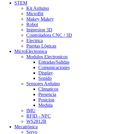
STEM
Kit Arduino
MicroBit
Makey Makey
Robot
Impresion 3D
Controladora CNC / 3D
Electrica
Puertas Lógicas
MicroElectronica
Modulos Electronicos
Entradas/Salidas
Comunicaciones
Display
Sonido
Sensores Arduino
Climaticos
Presencia
Posicion
Medida
IMU
RFID - NFC
WS2812B
Mecatrónica
Servo