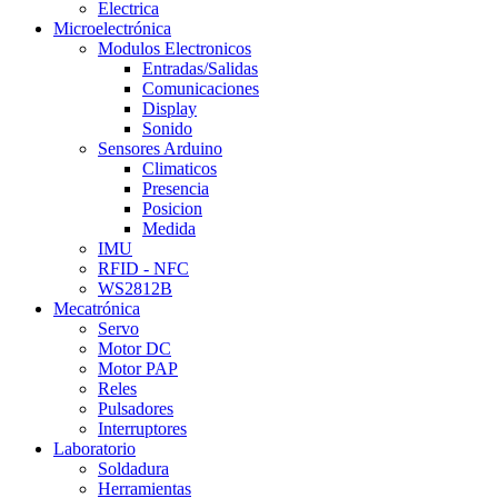
Electrica
Microelectrónica
Modulos Electronicos
Entradas/Salidas
Comunicaciones
Display
Sonido
Sensores Arduino
Climaticos
Presencia
Posicion
Medida
IMU
RFID - NFC
WS2812B
Mecatrónica
Servo
Motor DC
Motor PAP
Reles
Pulsadores
Interruptores
Laboratorio
Soldadura
Herramientas