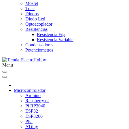
Mosfet
Triac
Diodos
Diodo Led
Optoacoplador
Resistencias
Resistencia Fija
Resistencia Variable
Condensadores
Potenciometros
Menu
Microcontrolador
Arduino
Raspberry pi
Pi RP2040
ESP32
ESP8266
PIC
ATtiny