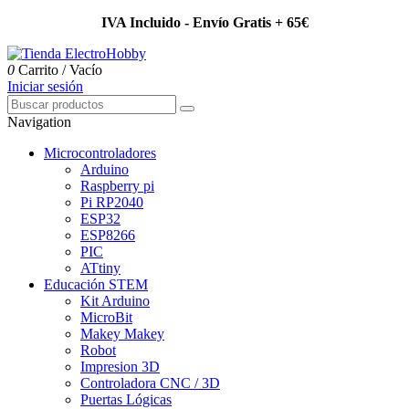
IVA Incluido - Envío Gratis + 65€
0
Carrito
/
Vacío
Iniciar sesión
Navigation
Microcontroladores
Arduino
Raspberry pi
Pi RP2040
ESP32
ESP8266
PIC
ATtiny
Educación STEM
Kit Arduino
MicroBit
Makey Makey
Robot
Impresion 3D
Controladora CNC / 3D
Puertas Lógicas