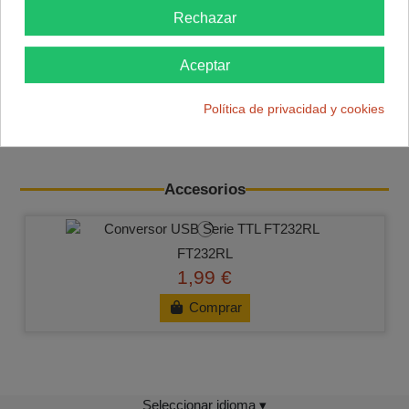
Detalles del producto
Rechazar
Reviews
(0)
Aceptar
Placa
Arduino Lilypad
con
microcontrolador ATmega
Política de privacidad y cookies
328P
Accesorios
FT232RL
1,99 €
Comprar
Seleccionar idioma ▾