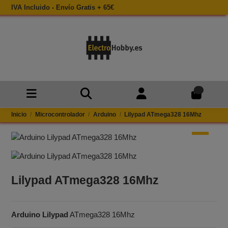
IVA Incluido - Envío Gratis + 65€
0
Inicio
Microcontrolador
Arduino
Lilypad ATmega328 16Mhz
Lilypad ATmega328 16Mhz
Arduino Lilypad
ATmega328 16Mhz